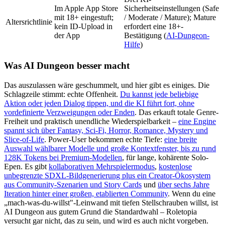
Im Apple App Store
Sicherheitseinstellungen (Safe
mit 18+ eingestuft;
/ Moderate / Mature); Mature
Altersrichtlinie
kein ID-Upload in
erfordert eine 18+-
der App
Bestätigung (
AI-Dungeon-
Hilfe
)
Was AI Dungeon besser macht
Das auszulassen wäre geschummelt, und hier gibt es einiges. Die
Schlagzeile stimmt: echte Offenheit.
Du kannst jede beliebige
Aktion oder jeden Dialog tippen, und die KI führt fort, ohne
vordefinierte Verzweigungen oder Enden
. Das erkauft totale Genre-
Freiheit und praktisch unendliche Wiederspielbarkeit –
eine Engine
spannt sich über Fantasy, Sci-Fi, Horror, Romance, Mystery und
Slice-of-Life
. Power-User bekommen echte Tiefe:
eine breite
Auswahl wählbarer Modelle und große Kontextfenster, bis zu rund
128K Tokens bei Premium-Modellen
, für lange, kohärente Solo-
Epen. Es gibt
kollaborativen Mehrspielermodus
,
kostenlose
unbegrenzte SDXL-Bildgenerierung plus ein Creator-Ökosystem
aus Community-Szenarien und Story Cards
und
über sechs Jahre
Iteration hinter einer großen, etablierten Community
. Wenn du eine
„mach-was-du-willst"-Leinwand mit tiefen Stellschrauben willst, ist
AI Dungeon aus gutem Grund die Standardwahl – Roletopia
versucht gar nicht, das zu sein, und wird es auch nicht vorgeben.