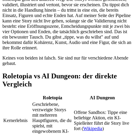
validiert, illustriert und vertont, bevor sie erscheinen. Du tippst dich
nicht in die Handlung hinein – du trittst in eine ein, die bereits
Einsatz, Figuren und echte Enden hat. Auf meiner Seite der Pipeline
kann eine Story nicht live gehen, solange sie die Validierung nicht
besteht: eine Eröffnungsszene, Entscheidungspunkte mit je zwei bis
vier Optionen und Enden, die tatsächlich geschrieben sind. Das ist
ein bewusster Tausch. Du gibst „tippe, was du willst" auf und
bekommst dafür Kohärenz, Kunst, Audio und eine Figur, die sich an
ihre Rolle erinnert.
Keines von beiden ist falsch. Sie sind nur für verschiedene Abende
gebaut.
Roletopia vs AI Dungeon: der direkte
Vergleich
Roletopia
AI Dungeon
Geschriebene,
verzweigte Storys
Offene Sandbox: Tippe eine
mit mehreren
beliebige Aktion, ein KI-
Kernerlebnis
Hauptfiguren, die du
Spielleiter führt die Story live
spielst, mit
fort (
Wikipedia
)
eingewobenem KI-