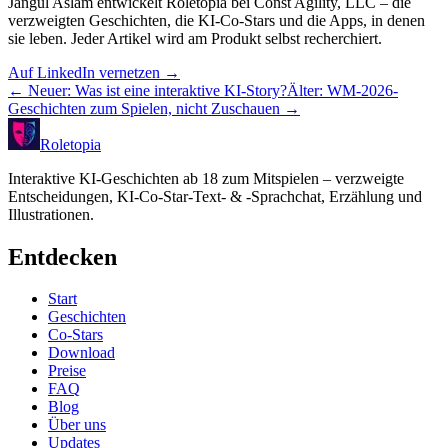
Jangul Aslam entwickelt Roletopia bei Const Agility, LLC – die
verzweigten Geschichten, die KI-Co-Stars und die Apps, in denen
sie leben. Jeder Artikel wird am Produkt selbst recherchiert.
Auf LinkedIn vernetzen
→
←
Neuer
:
Was ist eine interaktive KI-Story?
Älter
:
WM-2026-
Geschichten zum Spielen, nicht Zuschauen
→
Roletopia
Interaktive KI-Geschichten ab 18 zum Mitspielen – verzweigte
Entscheidungen, KI-Co-Star-Text- & -Sprachchat, Erzählung und
Illustrationen.
Entdecken
Start
Geschichten
Co-Stars
Download
Preise
FAQ
Blog
Über uns
Updates