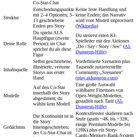
Co-Star-Chat
Entscheidungspunkte
Keine feste Handlung und
mit 2–4 Optionen; 3–
keine Enden; das Narrativ
Struktur
13 geschriebene
wird vom Modell improvisiert
Enden pro Story
(
Wikipedia
)
Du spielst ALS
Du steuerst einen KI-
Hauptfigur (zweite
Spielleiter mit den Aktionen
Deine Rolle
Person); im Chat
„Do / Say / Story / See" (
AI-
sprichst du als diese
Dungeon-Hilfe
)
Figur
Selbst geschriebene,
Vordefinierte Szenarien plus
illustrierte, vertonte
Tausende nutzererstellte
Inhaltsquelle
Storys aus erster
Community-„Szenarien"
Hand
(
play.aidungeon.com
)
Eine große Auswahl
Auf den Co-Star
wählbarer Finetunes von
innerhalb der Story
Modelle
Open-Weight-Modellen,
abgestimmt; du
gestaffelt nach Tarif (
AI-
wählst kein Modell
Dungeon-Hilfe
)
Kontextfenster skalieren nach
Die Kontinuität ist in
Stufe (gratis ~4K bis ~32K,
die Story
einige Premium-Modelle bis
Gedächtnis
hineingeschrieben;
128K) plus ein Story-
der Co-Star-Chat ist
Cards-/Memory-Bank-System