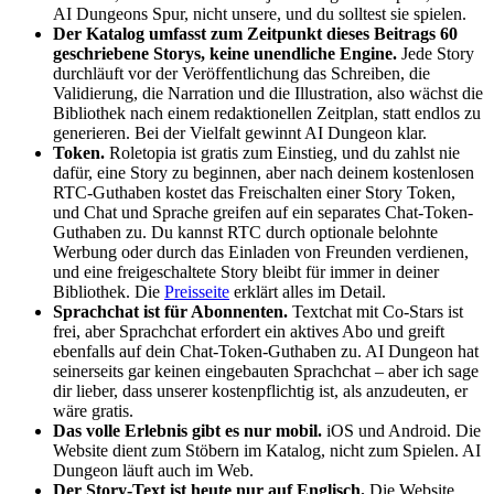
AI Dungeons Spur, nicht unsere, und du solltest sie spielen.
Der Katalog umfasst zum Zeitpunkt dieses Beitrags 60
geschriebene Storys, keine unendliche Engine.
Jede Story
durchläuft vor der Veröffentlichung das Schreiben, die
Validierung, die Narration und die Illustration, also wächst die
Bibliothek nach einem redaktionellen Zeitplan, statt endlos zu
generieren. Bei der Vielfalt gewinnt AI Dungeon klar.
Token.
Roletopia ist gratis zum Einstieg, und du zahlst nie
dafür, eine Story zu beginnen, aber nach deinem kostenlosen
RTC-Guthaben kostet das Freischalten einer Story Token,
und Chat und Sprache greifen auf ein separates Chat-Token-
Guthaben zu. Du kannst RTC durch optionale belohnte
Werbung oder durch das Einladen von Freunden verdienen,
und eine freigeschaltete Story bleibt für immer in deiner
Bibliothek. Die
Preisseite
erklärt alles im Detail.
Sprachchat ist für Abonnenten.
Textchat mit Co-Stars ist
frei, aber Sprachchat erfordert ein aktives Abo und greift
ebenfalls auf dein Chat-Token-Guthaben zu. AI Dungeon hat
seinerseits gar keinen eingebauten Sprachchat – aber ich sage
dir lieber, dass unserer kostenpflichtig ist, als anzudeuten, er
wäre gratis.
Das volle Erlebnis gibt es nur mobil.
iOS und Android. Die
Website dient zum Stöbern im Katalog, nicht zum Spielen. AI
Dungeon läuft auch im Web.
Der Story-Text ist heute nur auf Englisch.
Die Website