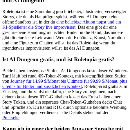
und AI Dungeon?
Roletopia ist eine Sammlung geschriebener, illustrierter, verzweigter
Storys, die du als Hauptfigur spielst, während AI Dungeon eine
offene Sandbox ist, in der du
eine beliebige Aktion tippst und ein
KI-Spielleiter die Story live improvisiert
. Das eine gibt dir eine
geschriebene Handlung mit echten Enden in die Hand; das andere
gibt dir eine leere Leinwand. Wenn du Kohärenz, Kunst, Narration
und eine Figur zum Chatten willst, ist das Roletopia; wenn du
irgendetwas improvisieren willst, ist das AI Dungeon.
Ist AI Dungeon gratis, und ist Roletopia gratis?
Beide haben kostenlose Stufen. AI Dungeons kostenloser Wanderer-
Tarif läuft bei rund 4K-Token-Kontext, mit kostenpflichtigen Stufen
von
Journey für 14,99 $/Monat bis Ultimate für 99,99 $/Monat, plus
Credits für Bilder und zusätzlichen Kontext
. Roletopia ist gratis zum
Einstieg, und du zahlst nie dafür, eine Story zu beginnen; nach
deinem kostenlosen RTC-Guthaben kostet das Freischalten einer
Story Token, und ein separates Chat-Token-Guthaben deckt Chat
und Sprache ab. Du kannst RTC durch optionale belohnte Werbung
oder Empfehlungen verdienen – die Details stehen auf der
Preisseite
.
Kann ich in einer der beiden Apps per Sprache mit