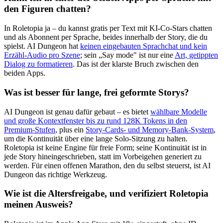
den Figuren chatten?
In Roletopia ja – du kannst gratis per Text mit KI-Co-Stars chatten
und als Abonnent per Sprache, beides innerhalb der Story, die du
spielst. AI Dungeon hat
keinen eingebauten Sprachchat und kein
Erzähl-Audio pro Szene
; sein „Say mode" ist nur eine
Art, getippten
Dialog zu formatieren
. Das ist der klarste Bruch zwischen den
beiden Apps.
Was ist besser für lange, frei geformte Storys?
AI Dungeon ist genau dafür gebaut – es bietet
wählbare Modelle
und große Kontextfenster bis zu rund 128K Tokens in den
Premium-Stufen
, plus ein
Story-Cards- und Memory-Bank-System
,
um die Kontinuität über eine lange Solo-Sitzung zu halten.
Roletopia ist keine Engine für freie Form; seine Kontinuität ist in
jede Story hineingeschrieben, statt im Vorbeigehen generiert zu
werden. Für einen offenen Marathon, den du selbst steuerst, ist AI
Dungeon das richtige Werkzeug.
Wie ist die Altersfreigabe, und verifiziert Roletopia
meinen Ausweis?