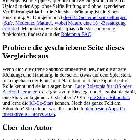
Roletopia ist im Apple App Store mit 18+ eingestuft, ohne ID-
Upload in der App, ohne Selfie-Prüfung und ohne irgendeinen
Verifizierungsablauf – die Altersbeschränkung ist die Store-
Einstufung. AI Dungeon nutzt
drei KI-Sicherheitseinstellungen
(Safe, Moderate, Mature), wobei Mature eine 18+-Bestätigung
erfordert
. Mehr dazu, wie Roletopias Altersbeschränkung
funktioniert, findest du in der
Roletopia-FAQ
.
Probiere die geschriebene Seite dieses
Vergleichs aus
Wenn dich die offene Sandbox umherirren ließ, hier die andere
Richtung: eine Handlung, in der schon etwas auf dem Spiel steht,
mit eingebackener Kunst und Narration, und eine Figur, die ihre
Rolle kennt und sie laut sagen kann.
Lade Roletopia für iOS oder
Android herunter
; es ist gratis zum Einstieg, und du zahlst nie dafür,
eine Story zu beginnen. Erst stöbern? Öffne
die Story-Bibliothek
und lerne die
KI-Co-Stars
kennen. Noch das ganze Feld am
Erkunden? Sieh dir an, wo alles landet, in
den besten Apps für
interaktive KI-Storys 2026
.
Über den Autor