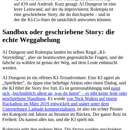
auf iOS und Android. Kurz gesagt: AI Dungeon ist eine
leere Leinwand, auf der du improvisierst; Roletopia ist
eine geschriebene Story, die du durchspielst – und in
der die KI-Co-Stars dir tatsächlich antworten können.
Sandbox oder geschriebene Story: die
echte Weggabelung
AI Dungeon und Roletopia landen im selben Regal „KI-
Storytelling", aber sie beantworten gegensätzliche Fragen, und die
falsche zu wählen ist genau der Weg, auf dem Leute enttäuscht
werden.
AI Dungeon ist ein offenes KI-Textadventure: Eine KI agiert als
„Spielleiter", du tippst eine beliebige Aktion oder einen Dialog, und
die KI führt die Story live fort. Es ist genreunabhängig und
passt
sich „buchstäblich allem an, was du tippst" – es gibt keine feste oder
geschriebene Handlung
. Es wurde
von Nick Walton auf einem
Hackathon im März 2019 entwickelt und später unter dem
Unternehmen Latitude kommerzialisiert
, ist also ein echter Pionier
der Kategorie mit Jahren an Iteration im Rücken. Der ganze Reiz ist
Freiheit: Du kannst alles tun, und die KI spielt mit.
Roletopia geht den anderen Weg. Die Storys werden geschrieben,