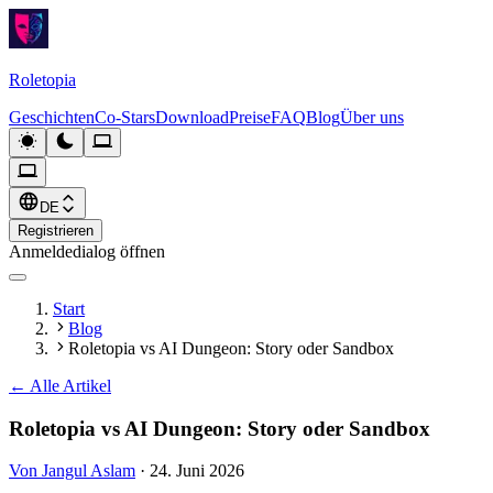
Roletopia
Geschichten
Co-Stars
Download
Preise
FAQ
Blog
Über uns
DE
Registrieren
Anmeldedialog öffnen
Start
Blog
Roletopia vs AI Dungeon: Story oder Sandbox
←
Alle Artikel
Roletopia vs AI Dungeon: Story oder Sandbox
Von Jangul Aslam
·
24. Juni 2026