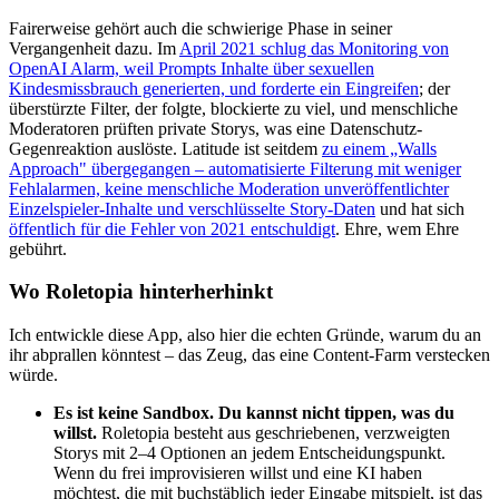
Fairerweise gehört auch die schwierige Phase in seiner
Vergangenheit dazu. Im
April 2021 schlug das Monitoring von
OpenAI Alarm, weil Prompts Inhalte über sexuellen
Kindesmissbrauch generierten, und forderte ein Eingreifen
; der
überstürzte Filter, der folgte, blockierte zu viel, und menschliche
Moderatoren prüften private Storys, was eine Datenschutz-
Gegenreaktion auslöste. Latitude ist seitdem
zu einem „Walls
Approach" übergegangen – automatisierte Filterung mit weniger
Fehlalarmen, keine menschliche Moderation unveröffentlichter
Einzelspieler-Inhalte und verschlüsselte Story-Daten
und hat sich
öffentlich für die Fehler von 2021 entschuldigt
. Ehre, wem Ehre
gebührt.
Wo Roletopia hinterherhinkt
Ich entwickle diese App, also hier die echten Gründe, warum du an
ihr abprallen könntest – das Zeug, das eine Content-Farm verstecken
würde.
Es ist keine Sandbox. Du kannst nicht tippen, was du
willst.
Roletopia besteht aus geschriebenen, verzweigten
Storys mit 2–4 Optionen an jedem Entscheidungspunkt.
Wenn du frei improvisieren willst und eine KI haben
möchtest, die mit buchstäblich jeder Eingabe mitspielt, ist das