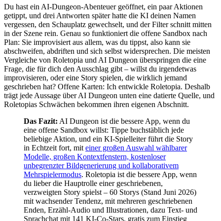
Du hast ein AI-Dungeon-Abenteuer geöffnet, ein paar Aktionen
getippt, und drei Antworten später hatte die KI deinen Namen
vergessen, den Schauplatz gewechselt, und der Filter schnitt mitten
in der Szene rein. Genau so funktioniert die offene Sandbox nach
Plan: Sie improvisiert aus allem, was du tippst, also kann sie
abschweifen, abdriften und sich selbst widersprechen. Die meisten
Vergleiche von Roletopia und AI Dungeon überspringen die eine
Frage, die für dich den Ausschlag gibt – willst du irgendetwas
improvisieren, oder eine Story spielen, die wirklich jemand
geschrieben hat? Offene Karten: Ich entwickle Roletopia. Deshalb
trägt jede Aussage über AI Dungeon unten eine datierte Quelle, und
Roletopias Schwächen bekommen ihren eigenen Abschnitt.
Das Fazit:
AI Dungeon ist die bessere App, wenn du
eine offene Sandbox willst: Tippe buchstäblich jede
beliebige Aktion, und ein KI-Spielleiter führt die Story
in Echtzeit fort, mit
einer großen Auswahl wählbarer
Modelle, großen Kontextfenstern, kostenloser
unbegrenzter Bildgenerierung und kollaborativem
Mehrspielermodus
. Roletopia ist die bessere App, wenn
du lieber die Hauptrolle einer geschriebenen,
verzweigten Story spielst – 60 Storys (Stand Juni 2026)
mit wachsender Tendenz, mit mehreren geschriebenen
Enden, Erzähl-Audio und Illustrationen, dazu Text- und
Sprachchat mit 141 KI-Co-Stars, gratis zum Einstieg