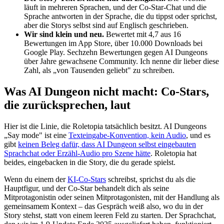
läuft in mehreren Sprachen, und der Co-Star-Chat und die
Sprache antworten in der Sprache, die du tippst oder sprichst,
aber die Storys selbst sind auf Englisch geschrieben.
Wir sind klein und neu.
Bewertet mit 4,7 aus 16
Bewertungen im App Store, über 10.000 Downloads bei
Google Play. Sechzehn Bewertungen gegen AI Dungeons
über Jahre gewachsene Community. Ich nenne dir lieber diese
Zahl, als „von Tausenden geliebt" zu schreiben.
Was AI Dungeon nicht macht: Co-Stars,
die zurücksprechen, laut
Hier ist die Linie, die Roletopia tatsächlich besitzt. AI Dungeons
„Say mode" ist eine
Texteingabe-Konvention, kein Audio
, und es
gibt
keinen Beleg dafür, dass AI Dungeon selbst eingebauten
Sprachchat oder Erzähl-Audio pro Szene hätte
. Roletopia hat
beides, eingebacken in die Story, die du gerade spielst.
Wenn du einem der
KI-Co-Stars
schreibst, sprichst du als die
Hauptfigur, und der Co-Star behandelt dich als seine
Mitprotagonistin oder seinen Mitprotagonisten, mit der Handlung als
gemeinsamem Kontext – das Gespräch weiß also, wo du in der
Story stehst, statt von einem leeren Feld zu starten. Der Sprachchat,