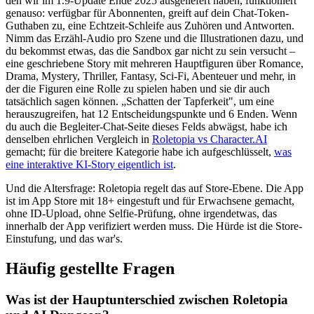
den wir im 1.9-Update Ende 2025 ausgeliefert haben, funktioniert
genauso: verfügbar für Abonnenten, greift auf dein Chat-Token-
Guthaben zu, eine Echtzeit-Schleife aus Zuhören und Antworten.
Nimm das Erzähl-Audio pro Szene und die Illustrationen dazu, und
du bekommst etwas, das die Sandbox gar nicht zu sein versucht –
eine geschriebene Story mit mehreren Hauptfiguren über Romance,
Drama, Mystery, Thriller, Fantasy, Sci-Fi, Abenteuer und mehr, in
der die Figuren eine Rolle zu spielen haben und sie dir auch
tatsächlich sagen können. „Schatten der Tapferkeit", um eine
herauszugreifen, hat 12 Entscheidungspunkte und 6 Enden. Wenn
du auch die Begleiter-Chat-Seite dieses Felds abwägst, habe ich
denselben ehrlichen Vergleich in
Roletopia vs Character.AI
gemacht; für die breitere Kategorie habe ich aufgeschlüsselt,
was
eine interaktive KI-Story eigentlich ist
.
Und die Altersfrage: Roletopia regelt das auf Store-Ebene. Die App
ist im App Store mit 18+ eingestuft und für Erwachsene gemacht,
ohne ID-Upload, ohne Selfie-Prüfung, ohne irgendetwas, das
innerhalb der App verifiziert werden muss. Die Hürde ist die Store-
Einstufung, und das war's.
Häufig gestellte Fragen
Was ist der Hauptunterschied zwischen Roletopia