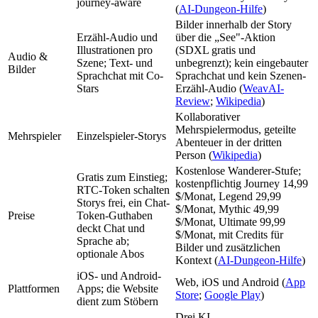
journey-aware
(
AI-Dungeon-Hilfe
)
Bilder innerhalb der Story
Erzähl-Audio und
über die „See"-Aktion
Illustrationen pro
(SDXL gratis und
Audio &
Szene; Text- und
unbegrenzt); kein eingebauter
Bilder
Sprachchat mit Co-
Sprachchat und kein Szenen-
Stars
Erzähl-Audio (
WeavAI-
Review
;
Wikipedia
)
Kollaborativer
Mehrspielermodus, geteilte
Mehrspieler
Einzelspieler-Storys
Abenteuer in der dritten
Person (
Wikipedia
)
Kostenlose Wanderer-Stufe;
Gratis zum Einstieg;
kostenpflichtig Journey 14,99
RTC-Token schalten
$/Monat, Legend 29,99
Storys frei, ein Chat-
$/Monat, Mythic 49,99
Preise
Token-Guthaben
$/Monat, Ultimate 99,99
deckt Chat und
$/Monat, mit Credits für
Sprache ab;
Bilder und zusätzlichen
optionale Abos
Kontext (
AI-Dungeon-Hilfe
)
iOS- und Android-
Web, iOS und Android (
App
Plattformen
Apps; die Website
Store
;
Google Play
)
dient zum Stöbern
Drei KI-