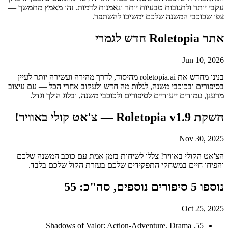
עקבי יותר ולתגובות טבעיות יותר ונאמנות לדמות. זהו מאמץ מתמשך —
צפו שכוכבי המשנה שלכם ימשיכו להשתפר.
אתר Roletopia חדש לגמרי
Jun 10, 2026
בנינו מחדש את roletopia.ai מהיסוד, לדרך מהירה ועשירה יותר לעיין
בסיפורים ובכוכבי משנה, לגלות מה חדש ולעקוב אחרי הכל — עם עיצוב
מרענן, עמודים ייעודיים לסיפורים ולכוכבי משנה, ובלוג הולך וגדל.
השקת Roletopia v1.9 — צ'אט קולי באוויר!
Nov 30, 2025
הצ'אט הקולי באוויר! צללו לשיחות בזמן אמת עם כוכב המשנה שלכם
והפיחו חיים במשחקי התפקידים שלכם בעזרת הקול שלכם בלבד.
נוספו 5 סיפורים נוספים, סה"כ: 55
Oct 25, 2025
55. Shadows of Valor: Action-Adventure, Drama