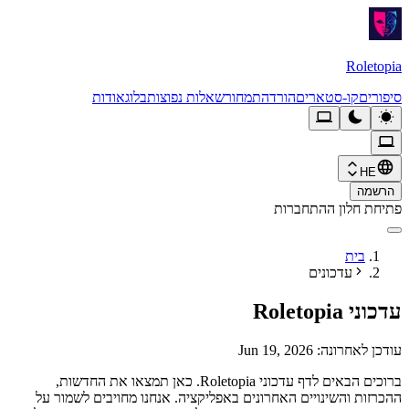
Roletopia
סיפורים
קו-סטארים
הורדה
תמחור
שאלות נפוצות
בלוג
אודות
HE
הרשמה
פתיחת חלון ההתחברות
בית
עדכונים
עדכוני Roletopia
עודכן לאחרונה: Jun 19, 2026
ברוכים הבאים לדף עדכוני Roletopia. כאן תמצאו את החדשות,
ההכרזות והשינויים האחרונים באפליקציה. אנחנו מחויבים לשמור על