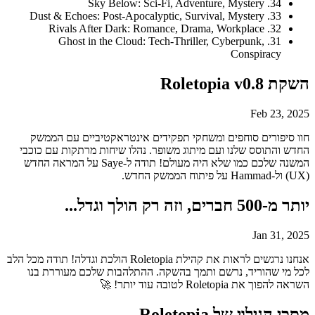
34. Sky Below: Sci-Fi, Adventure, Mystery
33. Dust & Echoes: Post-Apocalyptic, Survival, Mystery
32. Rivals After Dark: Romance, Drama, Workplace
31. Ghost in the Cloud: Tech-Thriller, Cyberpunk,
Conspiracy
השקת Roletopia v0.8
Feb 23, 2025
חוו סיפורים סוחפים ומשחקי תפקידים אינטראקטיביים עם הממשק
החדש והתוסס שלנו ועם מיתוג משופר. נהלו שיחות מרתקות עם כוכבי
המשנה שלכם כמו שלא היה מעולם! תודה ל-Saye על המראה החדש
(UX) ול-Hammad על פיתוח הממשק החדש.
יותר מ-500 חברים, וזה רק הולך וגדל...
Jan 31, 2025
אנחנו נרגשים לראות את קהילת Roletopia הולכת וגדלה! תודה מכל הלב
לכל מי שהוריד, נרשם ותמך בהשקה. ההתלהבות שלכם מעוררת בנו
השראה להפוך את Roletopia לטובה עוד יותר! 🚀
מסכי הגילוי של Roletopia