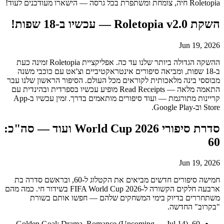
Roletopia חיה, צומחת ומשתפרת בכל גרסה — הישארו מעודכנים לעוד!
השקת Roletopia v2.0 — עכשיו ב-18 שפות!
Jun 19, 2026
ההשקה הגדולה ביותר שלנו עד כה. אפליקציית Roletopia זמינה כעת
ב-18 שפות, ומביאה סיפורים אינטראקטיביים וצ'אט עם כוכבי משנה
מבוססי בינה מלאכותית לקוראים מכל העולם. הסיפור הראשון שלנו עבר
התאמה מלאה — Read Receipts מופיע עכשיו בספרדית ובהינדית עם
קריינות מתורגמת — ועוד סיפורים מותאמים בדרך. זמין עכשיו ב-App
Store וב-Google Play.
סדרת סיפורי World Cup 2026 ועוד — סה"כ:
60
Jun 19, 2026
חמישה סיפורים חדשים מביאים את הקטלוג ל-60, ובראשם סדרה בת
ארבעה חלקים הקשורה ל-FIFA World Cup 2026 בשידור חי. כמה מהם
משתחררים בדיוק בימי המשחקים שלהם — חפשו אותם בשורת
"בקרוב" החדשה.
60. Golden Goal: Drama, Romance (Upcoming — Jul 14)