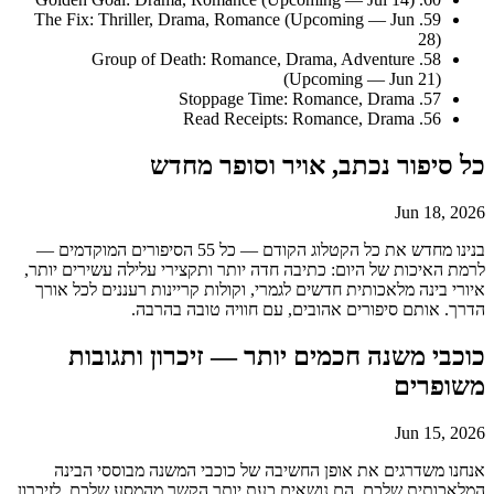
59. The Fix: Thriller, Drama, Romance (Upcoming — Jun
28)
58. Group of Death: Romance, Drama, Adventure
(Upcoming — Jun 21)
57. Stoppage Time: Romance, Drama
56. Read Receipts: Romance, Drama
כל סיפור נכתב, אויר וסופר מחדש
Jun 18, 2026
בנינו מחדש את כל הקטלוג הקודם — כל 55 הסיפורים המוקדמים —
לרמת האיכות של היום: כתיבה חדה יותר ותקצירי עלילה עשירים יותר,
איורי בינה מלאכותית חדשים לגמרי, וקולות קריינות רעננים לכל אורך
הדרך. אותם סיפורים אהובים, עם חוויה טובה בהרבה.
כוכבי משנה חכמים יותר — זיכרון ותגובות
משופרים
Jun 15, 2026
אנחנו משדרגים את אופן החשיבה של כוכבי המשנה מבוססי הבינה
המלאכותית שלכם. הם נושאים כעת יותר הקשר מהמסע שלכם, לזיכרון