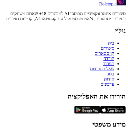
Roletopia
סיפורים אינטראקטיביים מבוססי AI למבוגרים 18+ שאתם משחקים —
בחירות מסתעפות, צ'אט טקסט וקול עם קו-סטאר AI, קריינות ואיורים.
גילוי
בית
סיפורים
קו-סטארים
הורדה
תמחור
שאלות נפוצות
בלוג
אודות
עדכונים
הורידו את האפליקציה
מידע משפטי