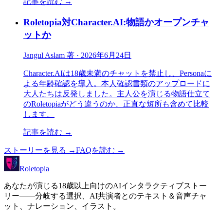
記事を読む
→
Roletopia対Character.AI:物語かオープンチャ
ットか
Jangul Aslam 著
·
2026年6月24日
Character.AIは18歳未満のチャットを禁止し、Personaに
よる年齢確認を導入。本人確認書類のアップロードに
大人たちは反発しました。主人公を演じる物語仕立て
のRoletopiaがどう違うのか、正直な短所も含めて比較
します。
記事を読む
→
ストーリーを見る
→
FAQを読む
→
Roletopia
あなたが演じる18歳以上向けのAIインタラクティブストー
リー——分岐する選択、AI共演者とのテキスト＆音声チャ
ット、ナレーション、イラスト。