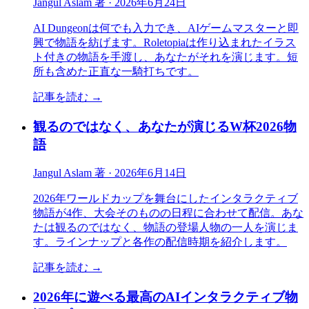
Jangul Aslam 著
·
2026年6月24日
AI Dungeonは何でも入力でき、AIゲームマスターと即
興で物語を紡げます。Roletopiaは作り込まれたイラス
ト付きの物語を手渡し、あなたがそれを演じます。短
所も含めた正直な一騎打ちです。
記事を読む
→
観るのではなく、あなたが演じるW杯2026物
語
Jangul Aslam 著
·
2026年6月14日
2026年ワールドカップを舞台にしたインタラクティブ
物語が4作、大会そのものの日程に合わせて配信。あな
たは観るのではなく、物語の登場人物の一人を演じま
す。ラインナップと各作の配信時期を紹介します。
記事を読む
→
2026年に遊べる最高のAIインタラクティブ物