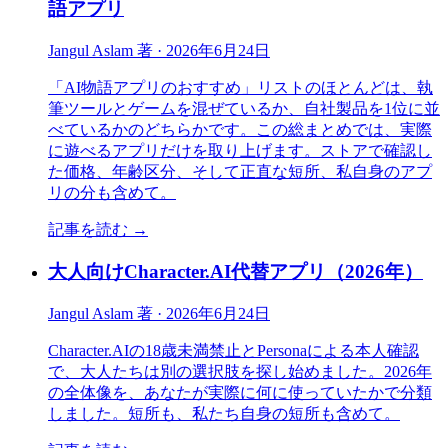
語アプリ
Jangul Aslam 著
·
2026年6月24日
「AI物語アプリのおすすめ」リストのほとんどは、執
筆ツールとゲームを混ぜているか、自社製品を1位に並
べているかのどちらかです。この総まとめでは、実際
に遊べるアプリだけを取り上げます。ストアで確認し
た価格、年齢区分、そして正直な短所、私自身のアプ
リの分も含めて。
記事を読む
→
大人向けCharacter.AI代替アプリ（2026年）
Jangul Aslam 著
·
2026年6月24日
Character.AIの18歳未満禁止とPersonaによる本人確認
で、大人たちは別の選択肢を探し始めました。2026年
の全体像を、あなたが実際に何に使っていたかで分類
しました。短所も、私たち自身の短所も含めて。