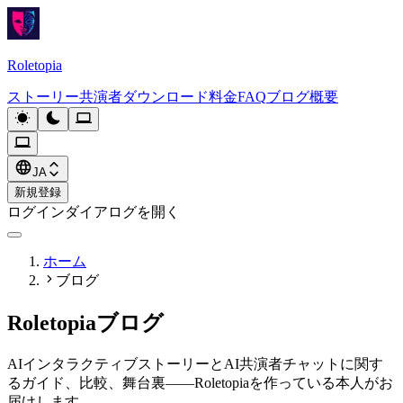
Roletopia
ストーリー
共演者
ダウンロード
料金
FAQ
ブログ
概要
JA
新規登録
ログインダイアログを開く
ホーム
ブログ
Roletopiaブログ
AIインタラクティブストーリーとAI共演者チャットに関す
るガイド、比較、舞台裏——Roletopiaを作っている本人がお
届けします。