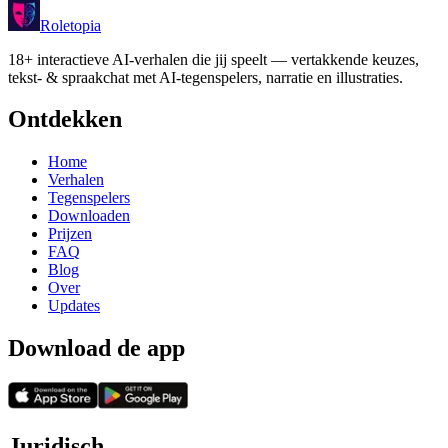
Roletopia
18+ interactieve AI-verhalen die jij speelt — vertakkende keuzes,
tekst- & spraakchat met AI-tegenspelers, narratie en illustraties.
Ontdekken
Home
Verhalen
Tegenspelers
Downloaden
Prijzen
FAQ
Blog
Over
Updates
Download de app
Juridisch