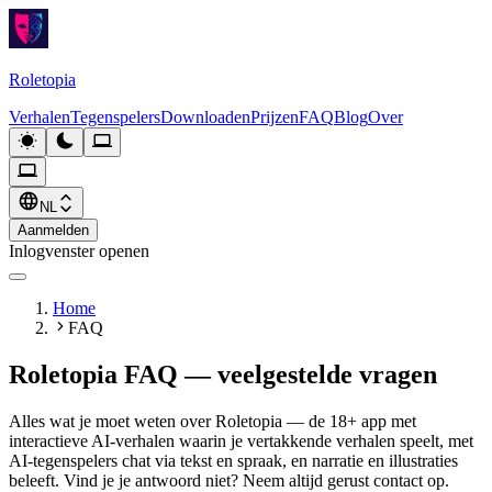
Roletopia
Verhalen
Tegenspelers
Downloaden
Prijzen
FAQ
Blog
Over
NL
Aanmelden
Inlogvenster openen
Home
FAQ
Roletopia FAQ — veelgestelde vragen
Alles wat je moet weten over Roletopia — de 18+ app met
interactieve AI-verhalen waarin je vertakkende verhalen speelt, met
AI-tegenspelers chat via tekst en spraak, en narratie en illustraties
beleeft. Vind je je antwoord niet? Neem altijd gerust contact op.