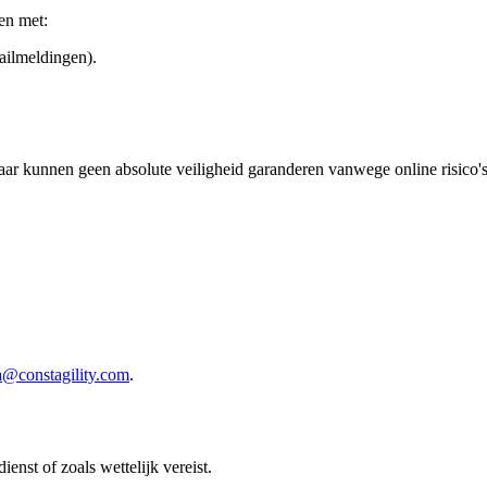
en met:
mailmeldingen).
ar kunnen geen absolute veiligheid garanderen vanwege online risico's
a@constagility.com
.
enst of zoals wettelijk vereist.