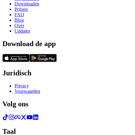
Downloaden
Prijzen
FAQ
Blog
Over
Updates
Download de app
Juridisch
Privacy
Voorwaarden
Volg ons
Taal