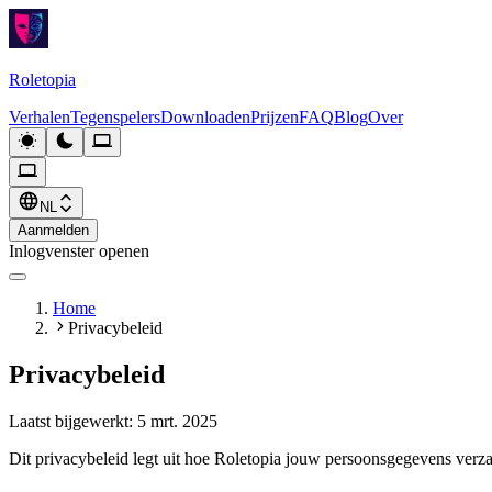
Roletopia
Verhalen
Tegenspelers
Downloaden
Prijzen
FAQ
Blog
Over
NL
Aanmelden
Inlogvenster openen
Home
Privacybeleid
Privacybeleid
Laatst bijgewerkt: 5 mrt. 2025
Dit privacybeleid legt uit hoe Roletopia jouw persoonsgegevens verz