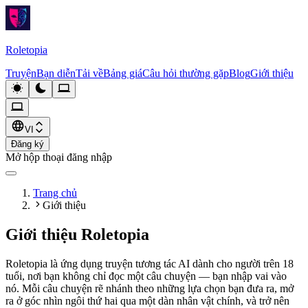
Roletopia
Truyện
Bạn diễn
Tải về
Bảng giá
Câu hỏi thường gặp
Blog
Giới thiệu
VI
Đăng ký
Mở hộp thoại đăng nhập
Trang chủ
Giới thiệu
Giới thiệu Roletopia
Roletopia là ứng dụng truyện tương tác AI dành cho người trên 18
tuổi, nơi bạn không chỉ đọc một câu chuyện — bạn nhập vai vào
nó. Mỗi câu chuyện rẽ nhánh theo những lựa chọn bạn đưa ra, mở
ra ở góc nhìn ngôi thứ hai qua một dàn nhân vật chính, và trở nên