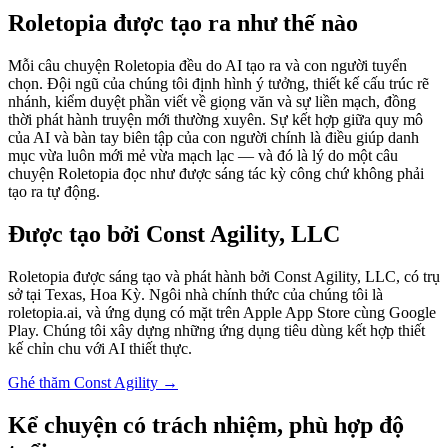
Roletopia được tạo ra như thế nào
Mỗi câu chuyện Roletopia đều do AI tạo ra và con người tuyển
chọn. Đội ngũ của chúng tôi định hình ý tưởng, thiết kế cấu trúc rẽ
nhánh, kiểm duyệt phần viết về giọng văn và sự liền mạch, đồng
thời phát hành truyện mới thường xuyên. Sự kết hợp giữa quy mô
của AI và bàn tay biên tập của con người chính là điều giúp danh
mục vừa luôn mới mẻ vừa mạch lạc — và đó là lý do một câu
chuyện Roletopia đọc như được sáng tác kỳ công chứ không phải
tạo ra tự động.
Được tạo bởi Const Agility, LLC
Roletopia được sáng tạo và phát hành bởi Const Agility, LLC, có trụ
sở tại Texas, Hoa Kỳ. Ngôi nhà chính thức của chúng tôi là
roletopia.ai, và ứng dụng có mặt trên Apple App Store cùng Google
Play. Chúng tôi xây dựng những ứng dụng tiêu dùng kết hợp thiết
kế chỉn chu với AI thiết thực.
Ghé thăm Const Agility
→
Kể chuyện có trách nhiệm, phù hợp độ