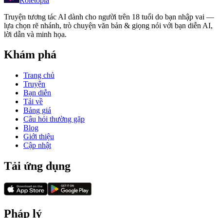
Roletopia
Truyện tương tác AI dành cho người trên 18 tuổi do bạn nhập vai —
lựa chọn rẽ nhánh, trò chuyện văn bản & giọng nói với bạn diễn AI,
lời dẫn và minh họa.
Khám phá
Trang chủ
Truyện
Bạn diễn
Tải về
Bảng giá
Câu hỏi thường gặp
Blog
Giới thiệu
Cập nhật
Tải ứng dụng
Pháp lý