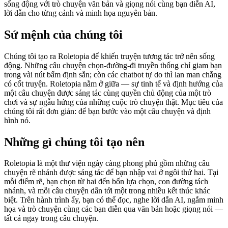
sống động với trò chuyện văn bản và giọng nói cùng bạn diễn AI,
lời dẫn cho từng cảnh và minh họa nguyên bản.
Sứ mệnh của chúng tôi
Chúng tôi tạo ra Roletopia để khiến truyện tương tác trở nên sống
động. Những câu chuyện chọn-đường-đi truyền thống chỉ giam bạn
trong vài nút bấm định sẵn; còn các chatbot tự do thì lan man chẳng
có cốt truyện. Roletopia nằm ở giữa — sự tinh tế và định hướng của
một câu chuyện được sáng tác cùng quyền chủ động của một trò
chơi và sự ngẫu hứng của những cuộc trò chuyện thật. Mục tiêu của
chúng tôi rất đơn giản: để bạn bước vào một câu chuyện và định
hình nó.
Những gì chúng tôi tạo nên
Roletopia là một thư viện ngày càng phong phú gồm những câu
chuyện rẽ nhánh được sáng tác để bạn nhập vai ở ngôi thứ hai. Tại
mỗi điểm rẽ, bạn chọn từ hai đến bốn lựa chọn, con đường tách
nhánh, và mỗi câu chuyện dẫn tới một trong nhiều kết thúc khác
biệt. Trên hành trình ấy, bạn có thể đọc, nghe lời dẫn AI, ngắm minh
họa và trò chuyện cùng các bạn diễn qua văn bản hoặc giọng nói —
tất cả ngay trong câu chuyện.