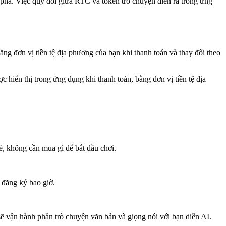
phá. Việc quy đổi giữa RTC và token trò chuyện diễn ra trong ứng
g đơn vị tiền tệ địa phương của bạn khi thanh toán và thay đổi theo
 hiển thị trong ứng dụng khi thanh toán, bằng đơn vị tiền tệ địa
, không cần mua gì để bắt đầu chơi.
đăng ký bao giờ.
ẽ vận hành phần trò chuyện văn bản và giọng nói với bạn diễn AI.