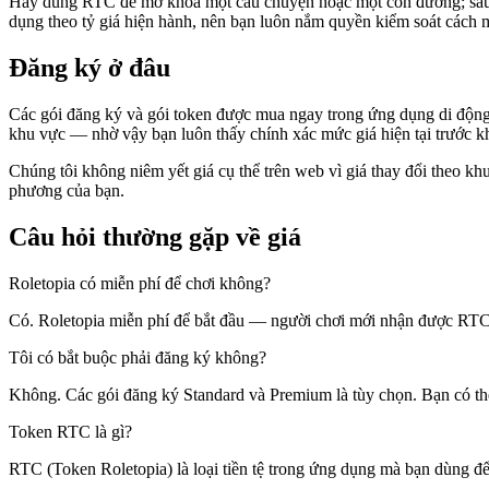
Hãy dùng RTC để mở khóa một câu chuyện hoặc một con đường; sau kh
dụng theo tỷ giá hiện hành, nên bạn luôn nắm quyền kiểm soát cách m
Đăng ký ở đâu
Các gói đăng ký và gói token được mua ngay trong ứng dụng di động R
khu vực — nhờ vậy bạn luôn thấy chính xác mức giá hiện tại trước k
Chúng tôi không niêm yết giá cụ thể trên web vì giá thay đổi theo kh
phương của bạn.
Câu hỏi thường gặp về giá
Roletopia có miễn phí để chơi không?
Có. Roletopia miễn phí để bắt đầu — người chơi mới nhận được RTC 
Tôi có bắt buộc phải đăng ký không?
Không. Các gói đăng ký Standard và Premium là tùy chọn. Bạn có 
Token RTC là gì?
RTC (Token Roletopia) là loại tiền tệ trong ứng dụng mà bạn dùng đ