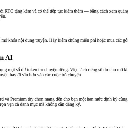
với RTC tặng kèm và có thể tiếp tục kiếm thêm — bằng cách xem quảng 
yện.
để mở khóa nội dung truyện. Hãy kiếm chúng miễn phí hoặc mua các gó
ễn AI
g một số dư token trò chuyện riêng. Việc tách riêng số dư cho mở khó
huyện hay đi sâu hơn vào các cuộc trò chuyện.
rd và Premium tùy chọn mang đến cho bạn một hạn mức định kỳ cùng c
 trọn vẹn cả danh mục mà không cần đăng ký.