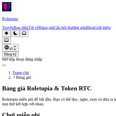
Roletopia
Truyện
Bạn diễn
Tải về
Bảng giá
Câu hỏi thường gặp
Blog
Giới thiệu
VI
Đăng ký
Mở hộp thoại đăng nhập
Trang chủ
Bảng giá
Bảng giá Roletopia & Token RTC
Roletopia miễn phí để bắt đầu. Bạn có thể đọc, nghe, xem và đưa ra
mọi thứ kết hợp với nhau.
Chơi miễn phí