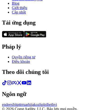
Blog
Giới thiệu
Cập nhật
Tải ứng dụng
Pháp lý
Quyền riêng tư
Điều khoản
Theo dõi chúng tôi
Ngôn ngữ
en
de
es
fr
it
pt
tr
ru
ar
hi
ja
ko
zh
pl
nl
he
th
vi
© 2026 Const Agility, LLC. Bảo lưu mọi quyền.