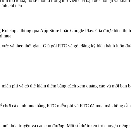
i mở khóa, nó sẽ luôn ở trong thư viện của bạn để chơi lại và khám 
ình chi tiêu.
oletopia thông qua App Store hoặc Google Play. Giá được hiển thị bằn
hi mua.
u vực và theo thời gian. Giá gói RTC và gói đăng ký hiện hành luôn được
miễn phí và có thể kiếm thêm bằng cách xem quảng cáo và mời bạn bè
thể chơi cả danh mục bằng RTC miễn phí và RTC đã mua mà không cần 
ể mở khóa truyện và các con đường. Một số dư token trò chuyện riêng s