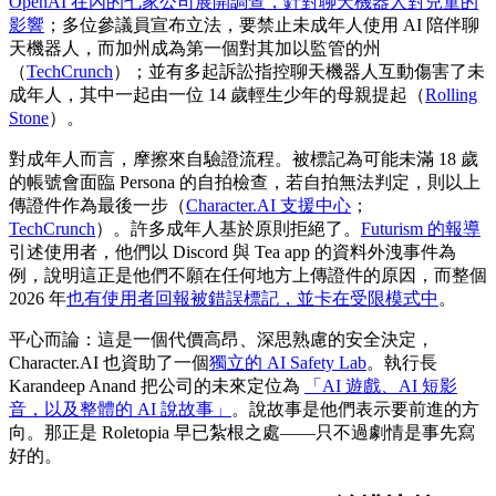
OpenAI 在內的七家公司展開調查，針對聊天機器人對兒童的
影響
；多位參議員宣布立法，要禁止未成年人使用 AI 陪伴聊
天機器人，而加州成為第一個對其加以監管的州
（
TechCrunch
）；並有多起訴訟指控聊天機器人互動傷害了未
成年人，其中一起由一位 14 歲輕生少年的母親提起（
Rolling
Stone
）。
對成年人而言，摩擦來自驗證流程。被標記為可能未滿 18 歲
的帳號會面臨 Persona 的自拍檢查，若自拍無法判定，則以上
傳證件作為最後一步（
Character.AI 支援中心
；
TechCrunch
）。許多成年人基於原則拒絕了。
Futurism 的報導
引述使用者，他們以 Discord 與 Tea app 的資料外洩事件為
例，說明這正是他們不願在任何地方上傳證件的原因，而整個
2026 年
也有使用者回報被錯誤標記，並卡在受限模式中
。
平心而論：這是一個代價高昂、深思熟慮的安全決定，
Character.AI 也資助了一個
獨立的 AI Safety Lab
。執行長
Karandeep Anand 把公司的未來定位為
「AI 遊戲、AI 短影
音，以及整體的 AI 說故事」
。說故事是他們表示要前進的方
向。那正是 Roletopia 早已紮根之處——只不過劇情是事先寫
好的。