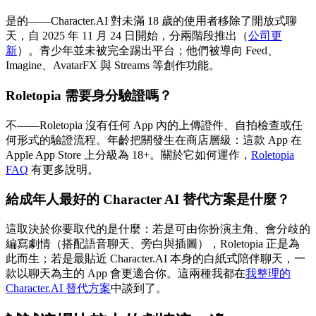
是的——Character.AI 對未滿 18 歲的使用者移除了開放式聊
天，自 2025 年 11 月 24 日開始，分兩階段推出（
公司更
新
）。青少年並未被完全踢出平台；他們被導向 Feed、
Imagine、AvatarFX 與 Streams 等創作功能。
Roletopia 需要身分驗證嗎？
不——Roletopia 沒有任何 App 內的上傳證件、自拍檢查或任
何形式的驗證流程。年齡把關發生在商店層級：這款 App 在
Apple App Store 上分級為 18+。關於它如何運作，
Roletopia
FAQ
有更多說明。
給成年人最好的 Character AI 替代方案是什麼？
這取決於你要取代的是什麼：若是可由你扮演主角、會分歧的
編寫劇情（搭配語音聊天、旁白與插圖），Roletopia 正是為
此而生；若是最貼近 Character.AI 本身的白紙式陪伴聊天，一
款以聊天為主的 App 會更適合你。這兩種我都在
我整理的
Character.AI 替代方案
中談到了。