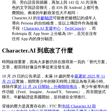
局、旁白語音與插圖，再加上與 141 位 AI 共演角
色的文字與語音聊天，在 iOS 與 Android 上都可免
費開始。兩者的年齡政策也大不相同：
Character.AI 的
年齡驗證
可能會把被標記的成年人
導向 Persona 的自拍檢查，並以上傳證件作為後備
手段（
Character.AI 支援中心
；
TechCrunch
），而
Roletopia 在 App Store 上分級為 18+，且完全沒有
任何 App 內的身分驗證。
Character.AI 到底改了什麼
時間線很重要，因為大多數仍排在搜尋第一頁的「替代方案」
文章，都寫得好像這件事從來沒發生過。
10 月 29 日的公告承諾，未滿 18 歲的禁令
最遲於 2025 年 11
月 25 日
實施，期間青少年的聊天時間上限設為每天兩小時。
移除作業
於 11 月 24 日開始，分兩階段推出
，青少年被導向創
作功能（Feed、Imagine、AvatarFX、Streams），而非開放式
聊天。年齡驗證從美國開始，並持續在全球推行。
背後的壓力是真實存在的：FTC 對
包括 Character.AI 與