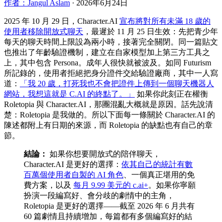
作者：Jangul Aslam
·
2026年6月24日
2025 年 10 月 29 日，Character.AI
宣布將對所有未滿 18 歲的
使用者移除開放式聊天
，最遲於 11 月 25 日生效：先把青少年
每天的聊天時間上限設為兩小時，接著完全關閉。同一篇貼文
也推出了年齡驗證機制，建立在自家模型加上第三方工具之
上，其中包含 Persona。成年人很快就被波及。如同 Futurism
所記錄的，使用者拒絕把身分證件交給驗證廠商，其中一人寫
道：
「我 20 歲，打死我也不會把證件上傳到一個聊天機器人
網站，我想這就是 C.AI 的終點了。」
如果你此刻正在權衡
Roletopia 與 Character.AI，那團混亂大概就是原因。話先說清
楚：Roletopia 是我做的。所以下面每一條關於 Character.AI 的
陳述都附上有日期的來源，而 Roletopia 的缺點也有自己的章
節。
結論：
如果你想要開放式的陪伴聊天，
Character.AI 是更好的選擇：
依其自己的統計有數
百萬個使用者自製的 AI 角色
、一個真正堪用的免
費方案，以及
每月 9.99 美元的 c.ai+
。如果你寧願
扮演一段編寫好、會分歧的劇情中的主角，
Roletopia 是更好的選擇——截至 2026 年 6 月共有
60 篇劇情且持續增加，每篇都有多個編寫好的結