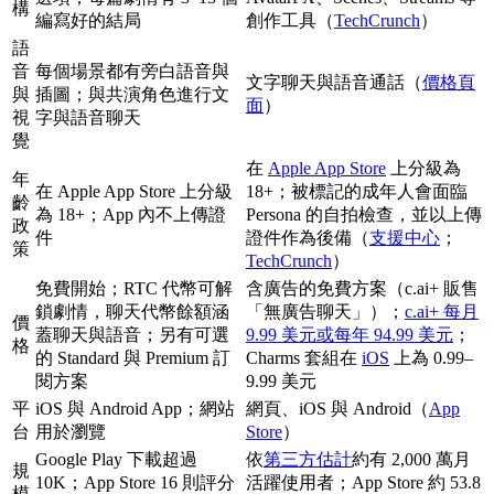
構
編寫好的結局
創作工具（
TechCrunch
）
語
音
每個場景都有旁白語音與
文字聊天與語音通話（
價格頁
與
插圖；與共演角色進行文
面
）
視
字與語音聊天
覺
在
Apple App Store
上分級為
年
在 Apple App Store 上分級
18+；被標記的成年人會面臨
齡
為 18+；App 內不上傳證
Persona 的自拍檢查，並以上傳
政
件
證件作為後備（
支援中心
；
策
TechCrunch
）
免費開始；RTC 代幣可解
含廣告的免費方案（c.ai+ 販售
鎖劇情，聊天代幣餘額涵
「無廣告聊天」）；
c.ai+ 每月
價
蓋聊天與語音；另有可選
9.99 美元或每年 94.99 美元
；
格
的 Standard 與 Premium 訂
Charms 套組在
iOS
上為 0.99–
閱方案
9.99 美元
平
iOS 與 Android App；網站
網頁、iOS 與 Android（
App
台
用於瀏覽
Store
）
Google Play 下載超過
依
第三方估計
約有 2,000 萬月
規
10K；App Store 16 則評分
活躍使用者；App Store 約 53.8
模