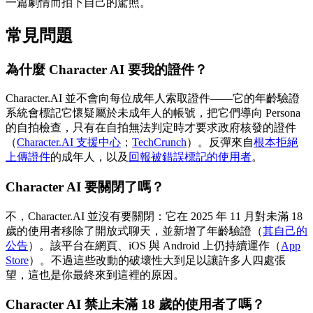
一篇劇情而拍下自己的駕照。
常見問題
為什麼 Character AI 要我的證件？
Character.AI 並不會向每位成年人索取證件——它的年齡驗證
系統會標記它懷疑屬於未成年人的帳號，把它們導向 Persona
的自拍檢查，只有在自拍無法判定時才要求政府核發的證件
（
Character.AI 支援中心
；
TechCrunch
）。反彈來自
根本拒絕
上傳證件
的成年人，以及
回報被錯誤標記的使用者
。
Character AI 要關閉了嗎？
不，Character.AI 並沒有要關閉：它在 2025 年 11 月對未滿 18
歲的使用者移除了開放式聊天，並新增了年齡驗證（
其自己的
公告
）。該平台在網頁、iOS 與 Android 上仍持續運作（
App
Store
）。不過這些改動的破壞性大到足以讓許多人四處張
望，這也是你最終來到這裡的原因。
Character AI 禁止未滿 18 歲的使用者了嗎？