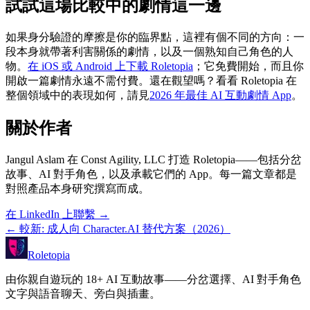
試試這場比較中的劇情這一邊
如果身分驗證的摩擦是你的臨界點，這裡有個不同的方向：一
段本身就帶著利害關係的劇情，以及一個熟知自己角色的人
物。
在 iOS 或 Android 上下載 Roletopia
；它免費開始，而且你
開啟一篇劇情永遠不需付費。還在觀望嗎？看看 Roletopia 在
整個領域中的表現如何，請見
2026 年最佳 AI 互動劇情 App
。
關於作者
Jangul Aslam 在 Const Agility, LLC 打造 Roletopia——包括分岔
故事、AI 對手角色，以及承載它們的 App。每一篇文章都是
對照產品本身研究撰寫而成。
在 LinkedIn 上聯繫
→
←
較新
:
成人向 Character.AI 替代方案（2026）
Roletopia
由你親自遊玩的 18+ AI 互動故事——分岔選擇、AI 對手角色
文字與語音聊天、旁白與插畫。