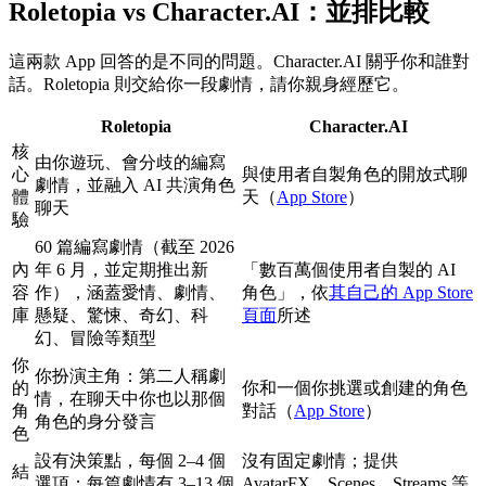
Roletopia vs Character.AI：並排比較
這兩款 App 回答的是不同的問題。Character.AI 關乎你和誰對
話。Roletopia 則交給你一段劇情，請你親身經歷它。
Roletopia
Character.AI
核
由你遊玩、會分歧的編寫
心
與使用者自製角色的開放式聊
劇情，並融入 AI 共演角色
體
天（
App Store
）
聊天
驗
60 篇編寫劇情（截至 2026
內
年 6 月，並定期推出新
「數百萬個使用者自製的 AI
容
作），涵蓋愛情、劇情、
角色」，依
其自己的 App Store
庫
懸疑、驚悚、奇幻、科
頁面
所述
幻、冒險等類型
你
你扮演主角：第二人稱劇
的
你和一個你挑選或創建的角色
情，在聊天中你也以那個
角
對話（
App Store
）
角色的身分發言
色
設有決策點，每個 2–4 個
沒有固定劇情；提供
結
選項；每篇劇情有 3–13 個
AvatarFX、Scenes、Streams 等