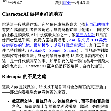
平均 4.7
萬則
評分
平均 4.3 星
Character.AI 做得更好的地方
跳過這一段就是作弊。它的角色庫極為龐大（依
其自己的描述
有數百萬個使用者自製角色，無需寫程式即可創建），圍繞它
的社群是消費級 AI 中規模最大的之一，依
第三方估計
月活躍
使用者達數千萬。免費方案確實堪用，
c.ai+ 以每月 9.99 美元
提供更好的記憶、最新模型，以及無限語音通話
，創作工具套
件也持續擴充（
AvatarFX、Scenes、Streams
）。而無論你對驗
證摩擦有什麼看法，刻意封禁自家未滿 18 歲使用者的核心用
途，是一件代價高昂的事。如果你要的是一張白紙與一個龐大
的角色市集，Character.AI 至今仍是預設選擇，自有其道理。
Roletopia 的不足之處
這款 App 是我做的，所以以下是你可能會放棄它的真正理由
——那些內容農場會刻意掩蓋的東西。
截至撰文時，目錄只有 60 篇編寫劇情，而不是數百萬個
角色。
每篇劇情上架前都要經過撰寫、驗證、旁白與插