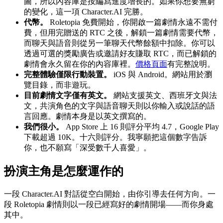
圖，所以內容庫是按編寫進度增長的。如果你想要無窮
的變化，這一項 Character.AI 完勝。
代幣。
Roletopia 免費開始，你開啟一篇劇情永遠不需付
費，但用完贈送的 RTC 之後，解鎖一篇劇情需要代幣，
而聊天與語音則從另一筆聊天代幣餘額中扣除。你可以
透過可選的獎勵廣告或邀請好友賺取 RTC，而已解鎖的
劇情會永久留在你的內容庫裡。
價格頁面
有完整說明。
完整體驗僅限行動裝置。
iOS 與 Android。網站用於瀏
覽目錄，而非遊玩。
目前劇情文字僅有英文。
網站支援英文、西班牙文與法
文，共演角色的文字與語音聊天則以你輸入或說話的語
言回應。劇情本身是以英文撰寫的。
我們很小。
App Store 上 16 則評分平均 4.7，Google Play
下載超過 10K。十六則評分。我寧願把這個數字告訴
你，也不願寫「深受數千人喜愛」。
扮演主角是怎麼運作的
一段 Character.AI 對話從空白開始，由你引導去任何方向。一
段 Roletopia 劇情則以一段已經寫好的劇情開場——而你身處
其中。