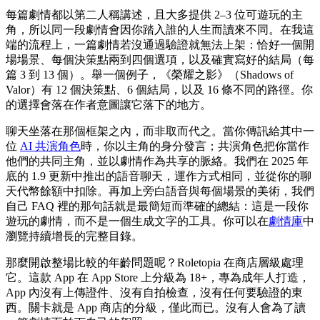
每篇劇情都以第二人稱講述，且大多提供 2–3 位可遊玩的主
角，所以同一段劇情會因你踏入誰的人生而讀來不同。在我這
端的流程上，一篇劇情若沒通過驗證就無法上架：恰好一個開
場場景、每個決策點兩到四個選項，以及確實寫好的結局（每
篇 3 到 13 個）。舉一個例子，《榮耀之影》（Shadows of
Valor）有 12 個決策點、6 個結局，以及 16 條不同的路徑。你
的選擇會落在作者意圖讓它落下的地方。
聊天坐落在那個框架之內，而非取而代之。當你傳訊給其中一
位
AI 共演角色
時，你以主角的身分發言；共演角色把你當作
他們的共同主角，並以劇情作為共享的脈絡。我們在 2025 年
底的 1.9 更新中推出的語音聊天，運作方式相同，並從你的聊
天代幣餘額中扣除。再加上旁白語音與每個場景的美術，我們
自己 FAQ 裡的那句話就是最簡短而準確的總結：這是一段你
遊玩的劇情，而不是一個生成文字的工具。你可以在
劇情庫
中
瀏覽持續增長的完整目錄。
那麼開啟整場比較的年齡問題呢？Roletopia 在商店層級處理
它。這款 App 在 App Store 上分級為 18+，專為成年人打造，
App 內沒有上傳證件、沒有自拍檢查，沒有任何要驗證的東
西。關卡就是 App 商店的分級，僅此而已。沒有人會為了讀