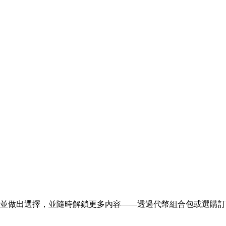
、聆聽、觀賞並做出選擇，並隨時解鎖更多內容——透過代幣組合包或選