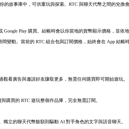
在你的故事庫中，可供重玩與探索。RTC 與聊天代幣之間的兌換會
p Store 或 Google Play 購買。結帳時會以你當地的貨幣
變動。當前的 RTC 組合包與訂閱價格，始終會在 App 結
，並可透過觀看廣告與邀請好友賺取更多，無需任何購買即可開始遊玩。
使用免費與購買的 RTC 遊玩整個作品庫，完全無需訂閱。
 內貨幣。獨立的聊天代幣餘額則驅動 AI 對手角色的文字與語音聊天。