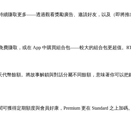
續賺取更多——透過觀看獎勵廣告、邀請好友，以及（即將推出）在
 內貨幣。免費賺取，或在 App 中購買組合包——較大的組合包更超值
天代幣餘額。將故事解鎖與對話分屬不同餘額，意味著你可以把
um 訂閱可獲得定期額度與會員好康，Premium 更在 Standa