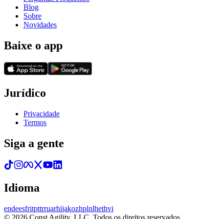
Blog
Sobre
Novidades
Baixe o app
Jurídico
Privacidade
Termos
Siga a gente
Idioma
en
de
es
fr
it
pt
tr
ru
ar
hi
ja
ko
zh
pl
nl
he
th
vi
© 2026 Const Agility, LLC. Todos os direitos reservados.