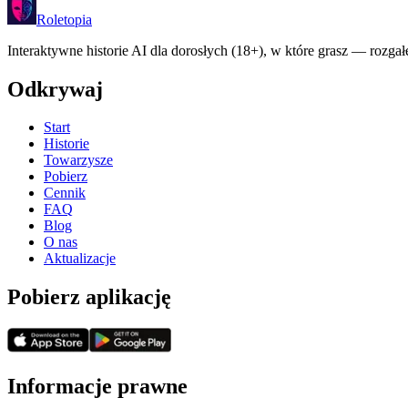
Roletopia
Interaktywne historie AI dla dorosłych (18+), w które grasz — rozgałę
Odkrywaj
Start
Historie
Towarzysze
Pobierz
Cennik
FAQ
Blog
O nas
Aktualizacje
Pobierz aplikację
Informacje prawne