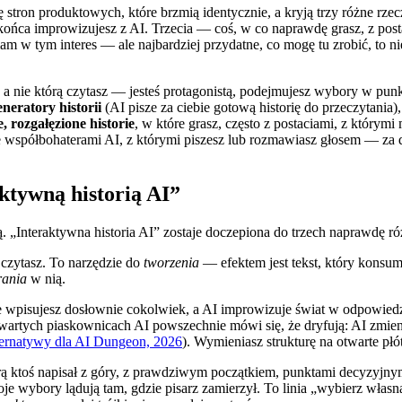
 stron produktowych, które brzmią identycznie, a kryją trzy różne rze
końca improwizujesz z AI. Trzecia — coś, w co naprawdę grasz, z postac
 mam w tym interes — ale najbardziej przydatne, co mogę tu zrobić, to 
, a nie którą czytasz — jesteś protagonistą, podejmujesz wybory w punk
eneratory historii
(AI pisze za ciebie gotową historię do przeczytania)
, rozgałęzione historie
, w które grasz, często z postaciami, z którymi
 ze współbohaterami AI, z którymi piszesz lub rozmawiasz głosem — za 
aktywną historią AI”
Interaktywna historia AI” zostaje doczepiona do trzech naprawdę różny
ą czytasz. To narzędzie do
tworzenia
— efektem jest tekst, który konsumu
rania
w nią.
wpisujesz dosłownie cokolwiek, a AI improwizuje świat w odpowiedzi,
twartych piaskownicach AI powszechnie mówi się, że dryfują: AI zmienia
lternatywy dla AI Dungeon, 2026
). Wymieniasz strukturę na otwarte płó
órą ktoś napisał z góry, z prawdziwym początkiem, punktami decyzyjny
twoje wybory lądują tam, gdzie pisarz zamierzył. To linia „wybierz wł