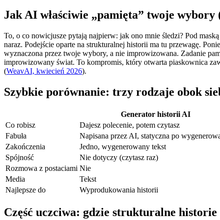
Jak AI właściwie „pamięta” twoje wybory 
To, o co nowicjusze pytają najpierw: jak ono mnie śledzi? Pod maską
naraz. Podejście oparte na strukturalnej historii ma tu przewagę. Ponie
wyznaczona przez twoje wybory, a nie improwizowana. Zadanie pami
improwizowany świat. To kompromis, który otwarta piaskownica zawi
(
WeavAI, kwiecień 2026
).
Szybkie porównanie: trzy rodzaje obok sie
Generator historii AI
Co robisz
Dajesz polecenie, potem czytasz
Fabuła
Napisana przez AI, statyczna po wygenerow
Zakończenia
Jedno, wygenerowany tekst
Spójność
Nie dotyczy (czytasz raz)
Rozmowa z postaciami
Nie
Media
Tekst
Najlepsze do
Wyprodukowania historii
Część uczciwa: gdzie strukturalne histori