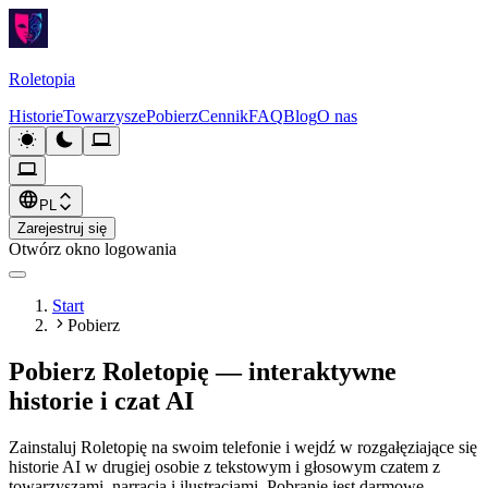
Roletopia
Historie
Towarzysze
Pobierz
Cennik
FAQ
Blog
O nas
PL
Zarejestruj się
Otwórz okno logowania
Start
Pobierz
Pobierz Roletopię — interaktywne
historie i czat AI
Zainstaluj Roletopię na swoim telefonie i wejdź w rozgałęziające się
historie AI w drugiej osobie z tekstowym i głosowym czatem z
towarzyszami, narracją i ilustracjami. Pobranie jest darmowe,