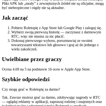
Pliki APK lub „mody” z zewnętrznych źródeł nie są oficjalne, mogą
być niebezpieczne i nigdy nie są aktualne.
Jak zacząć
Pobierz Roletopię z App Store lub Google Play i zaloguj się.
Wybierz swoją pierwszą historię — zaczynasz z darmowym
RTC, więc nie musisz za nic płacić.
Dokonaj pierwszego wyboru, porozmawiaj ze swoimi
towarzyszami tekstowo lub głosowo i graj aż do jednego z
wielu zakończeń.
Uwielbiane przez graczy
Ocena 4.69 na 5 na podstawie 16 ocen w Apple App Store.
Szybkie odpowiedzi
Czy mogę grać w Roletopię za darmo?
Tak. Zawsze możesz grać za darmo, zdobywając nagrody w RTC
— oglądaj reklamy w aplikacji, zapraszaj rodzinę i znajomych oraz
(wkrótce) twórz i udostępniaj treści Roletopii w mediach