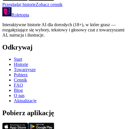
Przeglądaj historie
Zobacz cennik
Roletopia
Interaktywne historie AI dla dorosłych (18+), w które grasz —
rozgałęziające się wybory, tekstowy i głosowy czat z towarzyszami
AI, narracja i ilustracje.
Odkrywaj
Start
Historie
Towarzysze
Pobierz
Cennik
FAQ
Blog
O nas
Aktualizacje
Pobierz aplikację