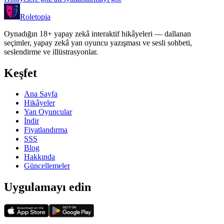
Roletopia
Oynadığın 18+ yapay zekâ interaktif hikâyeleri — dallanan
seçimler, yapay zekâ yan oyuncu yazışması ve sesli sohbeti,
seslendirme ve illüstrasyonlar.
Keşfet
Ana Sayfa
Hikâyeler
Yan Oyuncular
İndir
Fiyatlandırma
SSS
Blog
Hakkında
Güncellemeler
Uygulamayı edin