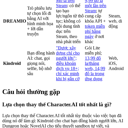
Mô tả trên
9,99 đô la
Steam
: có thể
một lần trên
Trò phiêu lưu
tạo bạo
Steam
; tự
tự chọn lối đi
lực/ngôn từ thô
cung cấp
Steam,
bằng AI với
DREAMIO
tục; không có
khóa API +
web, di
hình minh họa
nội dung tình
token miễn
động
+ lời dẫn
dục trên
phí hằng
truyện
Steam, theo
ngày
ở nơi
nhà phát triển
khác
"Được xây
Gói Lite
Bạn đồng hành
dựng chỉ cho
miễn phí;
AI: chat, gọi
người lớn";
13,99 đô
Web,
Kindroid
giọng nói,
điều khoản
la/tháng
iOS,
selfie, bộ nhớ
dịch vụ 18+;
web, 14,99
Android
sâu
chỉ xác minh
đô la trong
khi bị gắn cờ
ứng dụng
Câu hỏi thường gặp
Lựa chọn thay thế Character.AI tốt nhất là gì?
Lựa chọn thay thế Character.AI tốt nhất tùy thuộc vào việc bạn đã
dùng nó để làm gì: Kindroid cho chat bạn đồng hành người lớn, AI
Dungeon hoặc NovelAI cho tiểu thuyết sandbox tự viết, và