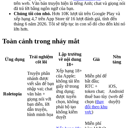
trên web. Văn bản truyện hiện là tiếng Anh; chat và giọng nói
đã trả lời bằng ngôn ngữ của bạn.
Chúng tôi còn nhỏ.
Hơn 10K lượt tải trên Google Play và
xếp hạng 4,7 trên App Store từ 16 lượt đánh giá, tính đến
tháng 6 năm 2026. Tôi sẽ tiếp tục in con số đó cho đến khi nó
lớn hơn.
Toàn cảnh trong nháy mắt
Lập trường
Trải nghiệm
Nền
Ứng dụng
về nội dung
Giá
cốt lõi
tảng
18+
Xếp hạng 18+
Truyện phân
của Apple;
Miễn phí để
nhánh được
không tải lên
bắt đầu;
viết sẵn để bạn
giấy tờ trong
RTC +
iOS,
nhập vai; chat
ứng dụng;
token chat;
Android
Roletopia
văn bản +
được tuyển
thuê bao tùy
(web để
giọng nói với
chọn, không
chọn (
thay
duyệt)
bạn diễn, lời
phải bộ tạo
đổi theo khu
dẫn truyện,
không kiểm
vực
)
hình minh họa
duyệt
Miễn phí