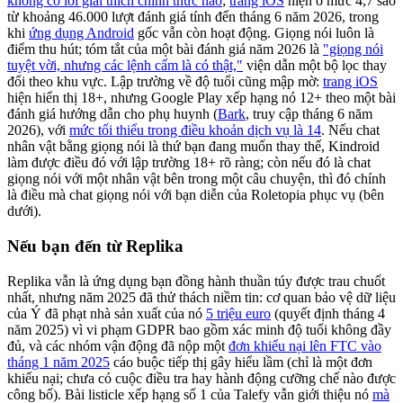
không có lời giải thích chính thức nào
;
trang iOS
hiện ở mức 4,7 sao
từ khoảng 46.000 lượt đánh giá tính đến tháng 6 năm 2026, trong
khi
ứng dụng Android
gốc vẫn còn hoạt động. Giọng nói luôn là
điểm thu hút; tóm tắt của một bài đánh giá năm 2026 là
"giọng nói
tuyệt vời, nhưng các lệnh cấm là có thật,"
viện dẫn một bộ lọc thay
đổi theo khu vực. Lập trường về độ tuổi cũng mập mờ:
trang iOS
hiện hiển thị 18+, nhưng Google Play xếp hạng nó 12+ theo một bài
đánh giá hướng dẫn cho phụ huynh (
Bark
, truy cập tháng 6 năm
2026), với
mức tối thiểu trong điều khoản dịch vụ là 14
. Nếu chat
nhân vật bằng giọng nói là thứ bạn đang muốn thay thế, Kindroid
làm được điều đó với lập trường 18+ rõ ràng; còn nếu đó là chat
giọng nói với một nhân vật bên trong một câu chuyện, thì đó chính
là điều mà chat giọng nói với bạn diễn của Roletopia phục vụ (bên
dưới).
Nếu bạn đến từ Replika
Replika vẫn là ứng dụng bạn đồng hành thuần túy được trau chuốt
nhất, nhưng năm 2025 đã thử thách niềm tin: cơ quan bảo vệ dữ liệu
của Ý đã phạt nhà sản xuất của nó
5 triệu euro
(quyết định tháng 4
năm 2025) vì vi phạm GDPR bao gồm xác minh độ tuổi không đầy
đủ, và các nhóm vận động đã nộp một
đơn khiếu nại lên FTC vào
tháng 1 năm 2025
cáo buộc tiếp thị gây hiểu lầm (chỉ là một đơn
khiếu nại; chưa có cuộc điều tra hay hành động cưỡng chế nào được
công bố). Bài listicle xếp hạng số 1 của Talefy vẫn giới thiệu nó
mà