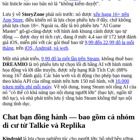
bài listicle nào rao bán nó là "không kiểm duyệt".
Lưu ý về
StoryZone
phải nói trước: nó được
xếp hạng 16+ trên
App Store
, điều khiến nó là lựa chọn phiêu lưu ở đây, chứ không
phải lựa chọn 18+. Ngoài ra, đây là trò phiêu lưu "AI Game
Master" gõ-gì-cũng-được với hình ảnh khung cảnh được tạo tự
động — được duy trì tích cực, đang ở mức 4,4 sao từ 172 lượt đánh
giá iOS, miễn phí với các gói thuê bao từ
9,99 đến 22,99 đô la mỗi
tháng
, trên
iOS, Android, và web
.
Một nhà phát triển,
9,99 đô la một lần trên Steam
, không thuê bao:
DREAMIO
là trò phiêu lưu tự chọn lối đi bằng AI với hình minh
họa động và lời dẫn truyện, được xếp hạng Rất Tích Cực (88%
trong 167 đánh giá). Các bản web và di động cho phép bạn mang
theo khóa API của riêng mình trên hơn 150 mô hình, với
10.000
token miễn phí mỗi ngày
. Về nội dung, trang Steam nói rằng AI của
nó "có thể có khả năng tạo nội dung người lớn" (bạo lực, ngôn từ
thô tục), và nhà phát triển lưu ý rằng bản Steam không thể tạo nội
dung tình dục.
Chat bạn đồng hành — bao gồm cả nhóm
di cư từ Talkie và Replika
Kindroid
là lựa chọn nghiêm túc cho người lớn: bộ nhớ bền vững,