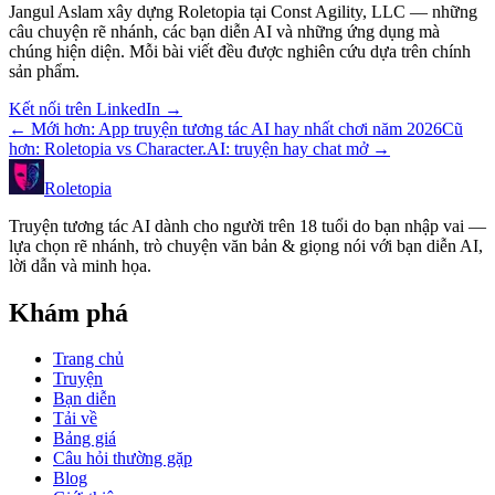
Jangul Aslam xây dựng Roletopia tại Const Agility, LLC — những
câu chuyện rẽ nhánh, các bạn diễn AI và những ứng dụng mà
chúng hiện diện. Mỗi bài viết đều được nghiên cứu dựa trên chính
sản phẩm.
Kết nối trên LinkedIn
→
←
Mới hơn
:
App truyện tương tác AI hay nhất chơi năm 2026
Cũ
hơn
:
Roletopia vs Character.AI: truyện hay chat mở
→
Roletopia
Truyện tương tác AI dành cho người trên 18 tuổi do bạn nhập vai —
lựa chọn rẽ nhánh, trò chuyện văn bản & giọng nói với bạn diễn AI,
lời dẫn và minh họa.
Khám phá
Trang chủ
Truyện
Bạn diễn
Tải về
Bảng giá
Câu hỏi thường gặp
Blog