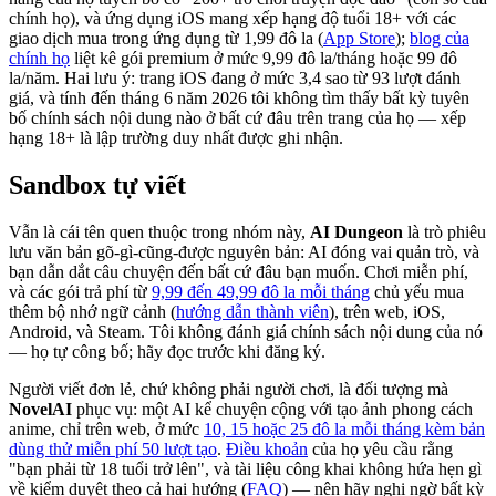
chính họ), và ứng dụng iOS mang xếp hạng độ tuổi 18+ với các
giao dịch mua trong ứng dụng từ 1,99 đô la (
App Store
);
blog của
chính họ
liệt kê gói premium ở mức 9,99 đô la/tháng hoặc 99 đô
la/năm. Hai lưu ý: trang iOS đang ở mức 3,4 sao từ 93 lượt đánh
giá, và tính đến tháng 6 năm 2026 tôi không tìm thấy bất kỳ tuyên
bố chính sách nội dung nào ở bất cứ đâu trên trang của họ — xếp
hạng 18+ là lập trường duy nhất được ghi nhận.
Sandbox tự viết
Vẫn là cái tên quen thuộc trong nhóm này,
AI Dungeon
là trò phiêu
lưu văn bản gõ-gì-cũng-được nguyên bản: AI đóng vai quản trò, và
bạn dẫn dắt câu chuyện đến bất cứ đâu bạn muốn. Chơi miễn phí,
và các gói trả phí từ
9,99 đến 49,99 đô la mỗi tháng
chủ yếu mua
thêm bộ nhớ ngữ cảnh (
hướng dẫn thành viên
), trên web, iOS,
Android, và Steam. Tôi không đánh giá chính sách nội dung của nó
— họ tự công bố; hãy đọc trước khi đăng ký.
Người viết đơn lẻ, chứ không phải người chơi, là đối tượng mà
NovelAI
phục vụ: một AI kể chuyện cộng với tạo ảnh phong cách
anime, chỉ trên web, ở mức
10, 15 hoặc 25 đô la mỗi tháng kèm bản
dùng thử miễn phí 50 lượt tạo
.
Điều khoản
của họ yêu cầu rằng
"bạn phải từ 18 tuổi trở lên", và tài liệu công khai không hứa hẹn gì
về kiểm duyệt theo cả hai hướng (
FAQ
) — nên hãy nghi ngờ bất kỳ