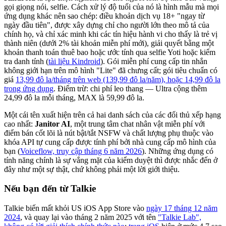
gọi giọng nói, selfie. Cách xử lý độ tuổi của nó là hình mẫu mà mọi
ứng dụng khác nên sao chép: điều khoản dịch vụ 18+ "ngay từ
ngày đầu tiên", được xây dựng chỉ cho người lớn theo mô tả của
chính họ, và chỉ xác minh khi các tín hiệu hành vi cho thấy là trẻ vị
thành niên (dưới 2% tài khoản miễn phí mới), giải quyết bằng một
khoản thanh toán thuê bao hoặc ước tính qua selfie Yoti hoặc kiểm
tra danh tính (
tài liệu Kindroid
). Gói miễn phí cung cấp tin nhắn
không giới hạn trên mô hình "Lite" đã chưng cất; gói tiêu chuẩn có
giá
13,99 đô la/tháng trên web (139,99 đô la/năm), hoặc 14,99 đô la
trong ứng dụng
. Điểm trừ: chi phí leo thang — Ultra cộng thêm
24,99 đô la mỗi tháng, MAX là 59,99 đô la.
Một cái tên xuất hiện trên cả hai danh sách của các đối thủ xếp hạng
cao nhất:
Janitor AI
, một trung tâm chat nhân vật miễn phí với
điểm bán cốt lõi là nút bật/tắt NSFW và chất lượng phụ thuộc vào
khóa API tự cung cấp được tính phí bởi nhà cung cấp mô hình của
bạn (
Voiceflow, truy cập tháng 6 năm 2026
). Những ứng dụng có
tính năng chính là sự vắng mặt của kiểm duyệt thì được nhắc đến ở
đây như một sự thật, chứ không phải một lời giới thiệu.
Nếu bạn đến từ Talkie
Talkie biến mất khỏi US iOS App Store vào
ngày 17 tháng 12 năm
2024
, và quay lại vào tháng 2 năm 2025 với tên
"Talkie Lab",