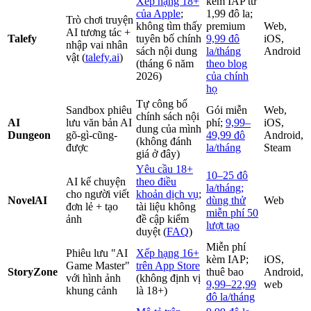
Xếp hạng 18+
kèm IAP từ
của Apple
;
1,99 đô la;
Trò chơi truyện
không tìm thấy
premium
Web,
AI tương tác +
Talefy
tuyên bố chính
9,99 đô
iOS,
nhập vai nhân
sách nội dung
la/tháng
Android
vật (
talefy.ai
)
(tháng 6 năm
theo blog
2026)
của chính
họ
Tự công bố
Sandbox phiêu
Gói miễn
Web,
chính sách nội
AI
lưu văn bản AI
phí;
9,99–
iOS,
dung của mình
Dungeon
gõ-gì-cũng-
49,99 đô
Android,
(không đánh
được
la/tháng
Steam
giá ở đây)
Yêu cầu 18+
10–25 đô
AI kể chuyện
theo điều
la/tháng;
cho người viết
khoản dịch vụ
;
NovelAI
dùng thử
Web
đơn lẻ + tạo
tài liệu không
miễn phí 50
ảnh
đề cập kiểm
lượt tạo
duyệt (
FAQ
)
Miễn phí
Phiêu lưu "AI
Xếp hạng 16+
kèm IAP;
iOS,
Game Master"
trên App Store
StoryZone
thuê bao
Android,
với hình ảnh
(không định vị
9,99–22,99
web
khung cảnh
là 18+)
đô la/tháng