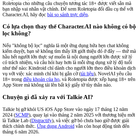
Roletopia cho những câu chuyện tương tác 18+ được viết sẵn mà
bạn nhập vai nhân vật chính. Để xem Roletopia đối đầu cụ thể với
Character.AI, hãy đọc
bài so sánh trực diện
.
Có lựa chọn thay thế Character.AI nào không có bộ
lọc không?
Nếu "không bộ lọc" nghĩa là một ứng dụng hứa hẹn chat không
kiểm duyệt, bạn sẽ không tìm thấy lời giới thiệu đó ở đây — thứ mà
hầu hết người lớn thực sự muốn là nội dung người lớn được xử lý
có trách nhiệm, và câu hỏi hay hơn là mỗi ứng dụng xử lý độ tuổi
như thế nào: Kindroid chỉ dành cho người lớn theo điều khoản dịch
vụ với việc xác minh chỉ khi bị gắn cờ (
tài liệu
), NovelAI yêu cầu
18+ trong
điều khoản của họ
, và Roletopia được xếp hạng 18+ trên
App Store mà không tải lên bất kỳ giấy tờ tùy thân nào.
Chuyện gì đã xảy ra với Talkie AI?
Talkie bị gỡ khỏi US iOS App Store vào ngày 17 tháng 12 năm
2024 (
SCMP
), quay lại vào tháng 2 năm 2025 với thương hiệu mới
là Talkie Lab (
Distractify
), và việc gỡ bỏ chưa bao giờ được giải
thích chính thức.
Ứng dụng Android
vẫn còn hoạt động tính đến
tháng 6 năm 2026.