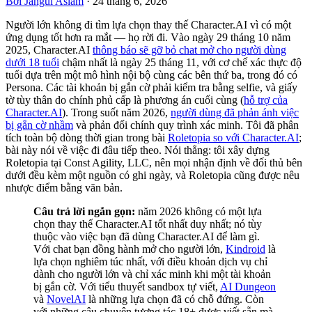
Bởi Jangul Aslam
·
24 tháng 6, 2026
Người lớn không đi tìm lựa chọn thay thế Character.AI vì có một
ứng dụng tốt hơn ra mắt — họ rời đi. Vào ngày 29 tháng 10 năm
2025, Character.AI
thông báo sẽ gỡ bỏ chat mở cho người dùng
dưới 18 tuổi
chậm nhất là ngày 25 tháng 11, với cơ chế xác thực độ
tuổi dựa trên một mô hình nội bộ cùng các bên thứ ba, trong đó có
Persona. Các tài khoản bị gắn cờ phải kiểm tra bằng selfie, và giấy
tờ tùy thân do chính phủ cấp là phương án cuối cùng (
hỗ trợ của
Character.AI
). Trong suốt năm 2026,
người dùng đã phản ánh việc
bị gắn cờ nhầm
và phản đối chính quy trình xác minh. Tôi đã phân
tích toàn bộ dòng thời gian trong bài
Roletopia so với Character.AI
;
bài này nói về việc đi đâu tiếp theo. Nói thẳng: tôi xây dựng
Roletopia tại Const Agility, LLC, nên mọi nhận định về đối thủ bên
dưới đều kèm một nguồn có ghi ngày, và Roletopia cũng được nêu
nhược điểm bằng văn bản.
Câu trả lời ngắn gọn:
năm 2026 không có một lựa
chọn thay thế Character.AI tốt nhất duy nhất; nó tùy
thuộc vào việc bạn đã dùng Character.AI để làm gì.
Với chat bạn đồng hành mở cho người lớn,
Kindroid
là
lựa chọn nghiêm túc nhất, với điều khoản dịch vụ chỉ
dành cho người lớn và chỉ xác minh khi một tài khoản
bị gắn cờ. Với tiểu thuyết sandbox tự viết,
AI Dungeon
và
NovelAI
là những lựa chọn đã có chỗ đứng. Còn
với những câu chuyện tương tác 18+ được viết sẵn mà