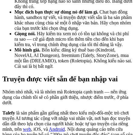
Không trang xếp hạng nào so sánh những điều đó. Bảng dưới
đây thì có.
Mục đích bạn thực sự dùng nó để làm gì.
Chat bạn đồng
hành, sandbox tự viết, và truyện được viết sẵn là ba sản phẩm
khác nhau cùng chia sẻ một ô nhập văn bản. Hãy chọn nhóm
của bạn trước khi chọn ứng dụng.
Giọng nói.
Hãy kiểm tra xem nó có tồn tại không và chi phí
ra sao — cứ giả định micro tốn thêm tiền cho đến khi bạn
kiểm tra, vì trong chính ứng dụng của tôi thì đúng là vậy.
Mô hình giá.
Bốn kiểu: đăng ký thuê bao (Kindroid,
NovelAI, AI Dungeon), freemium (Talefy, StoryZone), mua
một lần (DREAMIO), token (Roletopia). Không kiểu nào sai.
Cái sai là bị bất ngờ.
Truyện được viết sẵn để bạn nhập vai
Nhóm nhỏ nhất, và là nhóm mà Roletopia cạnh tranh — nên ứng
dụng của chính tôi sẽ có phần giới thiệu, nhược điểm trước, ở phía
dưới.
Talefy
là sản phẩm gần giống nhất theo kiểu một-đổi-một: trò chơi
truyện AI tương tác cộng với nhập vai nhân vật, nơi bạn đọc truyện
dẫn dắt theo lựa chọn của người khác hoặc tự tạo truyện của riêng
mình, trên
web
, iOS, và
Android
. Nội dung quảng cáo trên cửa
hàng của họ tuyên bố có "200+ trò chơi truyện độc đáo" (con số của