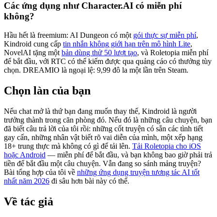
Các ứng dụng như Character.AI có miễn phí
không?
Hầu hết là freemium: AI Dungeon có một
gói thực sự miễn phí
,
Kindroid cung cấp
tin nhắn không giới hạn trên mô hình Lite
,
NovelAI tặng một
bản dùng thử 50 lượt tạo
, và Roletopia miễn phí
để bắt đầu, với RTC có thể kiếm được qua quảng cáo có thưởng tùy
chọn. DREAMIO là ngoại lệ: 9,99 đô la một lần trên Steam.
Chọn làn của bạn
Nếu chat mở là thứ bạn đang muốn thay thế, Kindroid là người
trưởng thành trong căn phòng đó. Nếu đó là những câu chuyện, bạn
đã biết câu trả lời của tôi rồi: những cốt truyện có sẵn các tình tiết
gay cấn, những nhân vật biết rõ vai diễn của mình, một xếp hạng
18+ trung thực mà không có gì để tải lên.
Tải Roletopia cho iOS
hoặc Android
— miễn phí để bắt đầu, và bạn không bao giờ phải trả
tiền để bắt đầu một câu chuyện. Vẫn đang so sánh mảng truyện?
Bài tổng hợp của tôi về
những ứng dụng truyện tương tác AI tốt
nhất năm 2026
đi sâu hơn bài này có thể.
Về tác giả