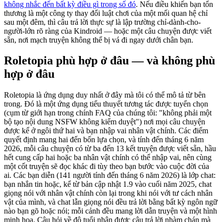
không nhắc đến bất kỳ điều gì trong số đó
. Nếu điều khiến bạn tổn
thương là một công ty thay đổi luật chơi của một mối quan hệ chỉ
sau một đêm, thì câu trả lời thực sự là lập trường chỉ-dành-cho-
người-lớn rõ ràng của Kindroid — hoặc một câu chuyện được viết
sẵn, nơi mạch truyện không thể bị vá đi ngay dưới chân bạn.
Roletopia phù hợp ở đâu — và không phù
hợp ở đâu
Roletopia là ứng dụng duy nhất ở đây mà tôi có thể mô tả từ bên
trong. Đó là một ứng dụng tiểu thuyết tương tác được tuyển chọn
(cụm từ giới hạn trong chính FAQ của chúng tôi: "không phải một
bộ tạo nội dung NSFW không kiểm duyệt") nơi mọi câu chuyện
được kể ở ngôi thứ hai và bạn nhập vai nhân vật chính. Các điểm
quyết định mang hai đến bốn lựa chọn, và tính đến tháng 6 năm
2026, mỗi câu chuyện có từ ba đến 13 kết truyện được viết sẵn, hầu
hết cung cấp hai hoặc ba nhân vật chính có thể nhập vai, nên cùng
một cốt truyện sẽ đọc khác đi tùy theo bạn bước vào cuộc đời của
ai. Các bạn diễn (141 người tính đến tháng 6 năm 2026) là lớp chat:
bạn nhắn tin hoặc, kể từ bản cập nhật 1.9 vào cuối năm 2025, chat
giọng nói với nhân vật chính còn lại trong khi nói với tư cách nhân
vật của mình, và chat lẫn giọng nói đều trả lời bằng bất kỳ ngôn ngữ
nào bạn gõ hoặc nói; mỗi cảnh đều mang lời dẫn truyện và một hình
minh họa. Câu hỏi về độ tuổi nhận được câu trả lời nhàm chán mà