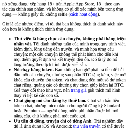
nó xứng đáng: xếp hạng 18+ trên Apple App Store, 18+ theo quy
tắc của chính sản phẩm, và không có gì để xác minh bên trong ứng
dụng — không giấy tờ, không selfie (
cách hoạt động
).
Giờ là các nhược điểm, vì tôi thà bạn không thích từ danh sách này
còn hơn là không thích chính ứng dụng:
Thư viện là hàng chục câu chuyện, không phải hàng triệu
nhân vật.
Tôi dành những tuần của mình trong quy trình viết,
kiểm định, lồng tiếng dẫn truyện, và minh họa từng câu
chuyện; một câu chuyện không thể phát hành cho đến khi
mọi điểm quyết định và kết truyện đều ổn. Đó là lý do nó
tăng trưởng theo lịch trình được viết sẵn.
Nó chạy bằng token.
Bạn không bao giờ phải trả tiền để bắt
đầu một câu chuyện, nhưng sau phần RTC tặng kèm, việc mở
khóa câu chuyện tốn token, và chat dùng đến một số dư token
chat riêng; quảng cáo có thưởng tùy chọn giúp kiếm lại RTC.
Giá thay đổi theo khu vực, nên
trang giá
giải thích mô hình
thay vì liệt kê các con số.
Chat giọng nói cần đăng ký thuê bao.
Chat văn bản tiêu
token chat, nhưng micro dành cho người đăng ký Standard
hoặc Premium — người dùng miễn phí nhận được lời mời
nâng cấp, chứ không phải một cuộc gọi.
Ưu tiên di động, truyện chỉ có tiếng Anh.
Trải nghiệm đầy
đủ là ứng dụng iOS và Android;
thư viện truyện
có thể duyệt