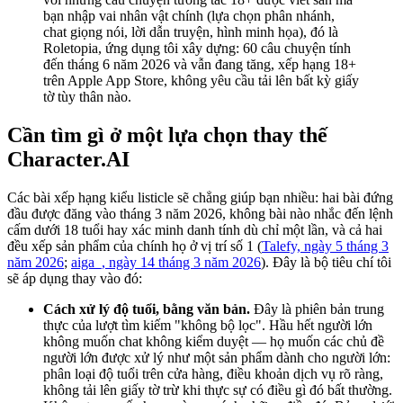
bạn nhập vai nhân vật chính (lựa chọn phân nhánh,
chat giọng nói, lời dẫn truyện, hình minh họa), đó là
Roletopia, ứng dụng tôi xây dựng: 60 câu chuyện tính
đến tháng 6 năm 2026 và vẫn đang tăng, xếp hạng 18+
trên Apple App Store, không yêu cầu tải lên bất kỳ giấy
tờ tùy thân nào.
Cần tìm gì ở một lựa chọn thay thế
Character.AI
Các bài xếp hạng kiểu listicle sẽ chẳng giúp bạn nhiều: hai bài đứng
đầu được đăng vào tháng 3 năm 2026, không bài nào nhắc đến lệnh
cấm dưới 18 tuổi hay xác minh danh tính dù chỉ một lần, và cả hai
đều xếp sản phẩm của chính họ ở vị trí số 1 (
Talefy, ngày 5 tháng 3
năm 2026
;
aiga_, ngày 14 tháng 3 năm 2026
). Đây là bộ tiêu chí tôi
sẽ áp dụng thay vào đó:
Cách xử lý độ tuổi, bằng văn bản.
Đây là phiên bản trung
thực của lượt tìm kiếm "không bộ lọc". Hầu hết người lớn
không muốn chat không kiểm duyệt — họ muốn các chủ đề
người lớn được xử lý như một sản phẩm dành cho người lớn:
phân loại độ tuổi trên cửa hàng, điều khoản dịch vụ rõ ràng,
không tải lên giấy tờ trừ khi thực sự có điều gì đó bất thường.